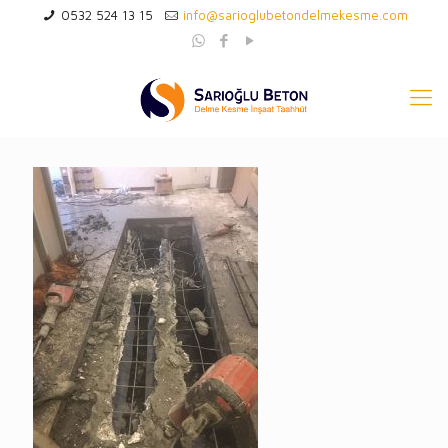
0532 524 13 15
info@sarioglubetondelmekesme.com