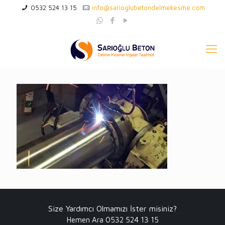
0532 524 13 15
info@sarioglubetondelmekesme.com
Size Yardımcı Olmamızı İster misiniz?
Hemen Ara 0532 524 13 15